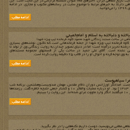
یت تاریخ شفاهی ایران، «خبرهای ماه» عنوان سلسله گزارشی در این سایت است. این
هی دارند به خبرهای مرتبط با موضوع سایت در رسانه‌های مکتوب و مجازی. در ادامه
انید.
اخته و دلباخته به اسلام و امام‌خمینی
هی در ساخت مستند زندگانی شهید محمود کاوه، فرمانده تیپ ویژه شهدا
اوه فرمانده تیپ ویژه شهدا از جمله فرماندهانی است که تاکنون نوشته‌های بسیاری
 رشته تحریر درآمده است؛ اما در دنیای تصویر چندان به روایت زندگانی وی از تولد تا
ی نشده است. آقای علی حمید در ساخت یکی از قسمتهای مجموعه مستندهای
توجه کرده و احوال او را در قالب ۲۵ دقیقه روایت کرده ‌است.
را سیاهپوست
ست، امدادگر اورژانس دوران دفاع مقدس، مهمان صدوبیست‌وهشتمین برنامه شب
خاطره (4 تیر 1383) بود. او درباره عملیات والفجر 10 و کشتار جمعی حلبچه خاطره گفت. رزمنده‌ها
ببینیم.
فاهي مطلبي مي‌نويسيد، دوست داريم نکته‌هايي را در نظر بگيريد.