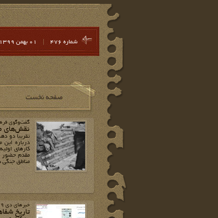
شماره 476
|
01 بهمن 1399
گفت‌وگوی فره
نقش‌های م
تقریباً دو د
درباره این م
کارهای اولیه
مقدم حضور دا
مناطق جنگی د
خبرهای دی 1399
تاریخ شفاه