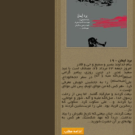
برد ایمان – 19
بنام خداوند بصیر و سمیع و حی و قادر
امروز جمعه 23 مرداد 66، مصادف است با عید
سعید غدیر. در چنین روزی، پیامبر گرامی
(صل‌الله علیه و آله)
اسلام
در سفر حجه‌الوداع،
(علیه‌السلام)
علی
را به جانشینی خویش معرفی
کرد: «هر کس که من مولای اویم، پس علی مولای
اوست.»
بیعت کردند و مبارکباد گفتند. اما پس از رحلت
رسول خدا ـ صل‌الله علیه و آله ـ شور و غوغایی،
بپا کردند و... علی سکوت کرد. سکوتی که
رساترین فریاد بود. علی را غربت‌نشین کردند و
باز...
بیعت کردند، چنان بیعتی که تاریخ نظیرش را بیاد
نداشت. دردا که عهد شکستند، هر کس به
بهانه‌ای بر آن حضرت شورید...