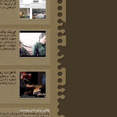
به گزارش سا
گزارش‌ها نگا
خبرهایی از دی‌ 1399 را می‌خو
چریک پاک‌ب
نقش تاریخ شفا
شهید محمود ک
درباره‌اش به
شهادت توجه
«فرماندهان» به وی 
خاطرات زه
زهرا سیاهپو
درباره والفجر 10 می‎گفتند انگار وارد ماووت عراق شده‌اند. این روایت‌‌ را 
وقتي براي ما مي‌نويسيد...
وقتي براي هفته‌نامه الکترونيکي تاريخ ش