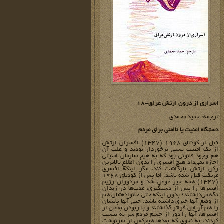
اسراری از درون ارتش عراق-18
ترجمه: حمید محمدی
دستگاه امنیت یا ناامنی برای مردم
قبل از کودتای 1968 (1347) افسران ارتش
از یک امنیت نسبی برخوردار بودند و علت آن
هم وجود قانونی بود که به هیچ سازمان امنیتی
اجازه نمی‌داد هیچ افسری را بدون اطلاع بالاترین
رکن ارتش بازداشت کند، مگر اینکه افسری
مرتکب قتل شده باشد. اما پس از کودتای 1968
(1347) همه چیز عوض شد و مزدوران رژیم
افسرها را پس از دستگیری، مدت‌ها در زندان
نگه می‌داشتند؛ بدون اینکه حتی خانواده‌شان هم
از وضع آنها خبری داشته باشد. حتی آنها پایشان
را هم از این فراتر گذاشتند و با ربودن بعضی از
افسرها، آنها را دور از چشم مردم سر به نیست
کردند، به نحوی که بعدها هیچ‌کس از سرنوشت