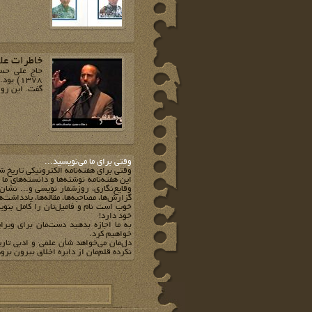
خاطرات عل
1378) 
گفت. این روای
وقتي براي ما مي‌نويسيد...
وقتي براي هفته‌نامه الکترونيکي تاريخ ش
اين هفته‌نامه نوشته‌ها و دانسته‌هاي ما
وقايع‌نگاري، روزشمار نويسي و... نشان 
گزارش‌ها، مصاحبه‌ها، مقاله‌ها، يادداشت‌
خوب است نام و فاميل‌تان را کامل بنويس
خود دارد!
به ما اجازه بدهيد دست‌مان براي ويرا
خواهيم کرد.
دل‌مان مي‌خواهد شأن علمي و ادبي تار
نکرده قلم‌مان از دايره اخلاق بيرون برود