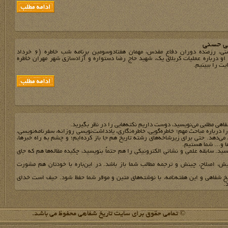
ی حسنی
حاج علی حسنی، رزمنده دوران دفاع مقدس، مهمان هفتادوسومین برنامه شب خاطره (6 خرداد
بود. او درباره عملیات کربلای یک، شهید حاج رضا دستواره و آزادسازی شهر مهران خاطره
ت‌‌ را ببینیم.
فاهي مطلبي مي‌نويسيد، دوست داريم نکته‌هايي را در نظر بگيريد.
 را درباره مباحث مهم؛ خاطره‌گويي، خاطره‌نگاري، يادداشت‌نويسي روزانه، سفرنامه‌نويسي،
مي‌دهد. حتي براي زيرشاخه‌هاي رشته تاريخ هم جا باز کرده‌ايم؛ و چشم به راه خبرها،
ها و... شما هستيم.
يد. سابقه علمي و نشاني الکترونيکي را هم حتماً بنويسيد، چکيده مقاله‌ها هم که جاي
يش، اصلاح، چينش و ترجمه مطالب شما باز باشد. در اين‌باره با خودتان هم مشورت
يخ شفاهي و اين هفته‌نامه، با نوشته‌هاي متين و موقر شما حفظ شود. حيف است خداي
.
© تمامی حقوق برای سایت تاریخ شفاهی محفوظ می باشد.