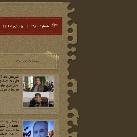
شماره 380
|
05 دي 1397
خبرهای ماه؛ آذر 7
تاریخ شفا
«خبرهای ماه
مرتبط با موضوع 
رونمایی و نما
همه از نت
ما شخصیت‌ها 
ادبیات شفاهی