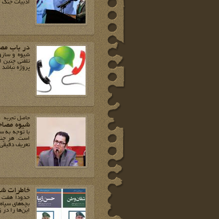
ادبیات جنگ 
در باب مصا
شیوه و سازوک
تلفنی چنین ا
پروژه نباشد 
حاصل تجربه
شیوه مصاح
با توجه به س
است. هر چند 
تعریف دقیقی
خاطرات شف
حدوداً هفت 
این‌ها را در