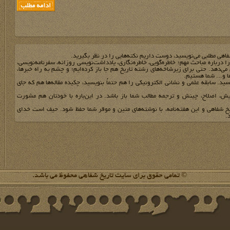
فاهي مطلبي مي‌نويسيد، دوست داريم نکته‌هايي را در نظر بگيريد.
 را درباره مباحث مهم؛ خاطره‌گويي، خاطره‌نگاري، يادداشت‌نويسي روزانه، سفرنامه‌نويسي،
مي‌دهد. حتي براي زيرشاخه‌هاي رشته تاريخ هم جا باز کرده‌ايم؛ و چشم به راه خبرها،
ها و... شما هستيم.
يد. سابقه علمي و نشاني الکترونيکي را هم حتماً بنويسيد، چکيده مقاله‌ها هم که جاي
يش، اصلاح، چينش و ترجمه مطالب شما باز باشد. در اين‌باره با خودتان هم مشورت
يخ شفاهي و اين هفته‌نامه، با نوشته‌هاي متين و موقر شما حفظ شود. حيف است خداي
.
© تمامی حقوق برای سایت تاریخ شفاهی محفوظ می باشد.