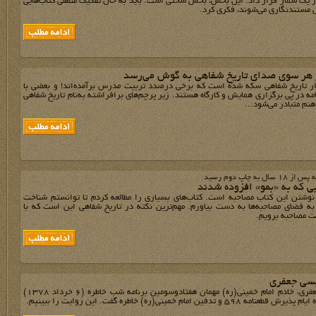
ر یک شمار قرار داد. این بخش، بخش سختی است. باید به حال تفکیک منطقی کتاب‌هایی
مستندنگاری می‌شوند، فکری کرد.
 هر سوی صدای تاریخ شفاهی به گوش می‌رسد
ار تاریخ شفاهی ‏سکه شده است که برخی درصدد تربیت مدرس برآمده‌اند! و بعضی با
مه در پی برگزاری ‏همایش و کارگاه هستند. زیر پرچم‌های برافراشته به‌نام تاریخ شفاهی
نم متبادر می‌شود...
ل به چاپ دوم رسید
یی که به «بمو» افزوده شدند
نوشتن این کتاب مصاحبه است. کتاب‌های بسیاری را مطالعه کردم تا توانستم شناخت
ه فضای مصاحبه‌ها به دست بیاورم. مهم‌ترین نکته در تاریخ شفاهی این است که با
ت مصاحبه برویم.
سی جعفری
حاج عیسی جعفری، خادم امام خمینی(ره) مهمان هفتادوسومین برنامه شب خاطره (6 خرداد 1378)
598 و تدفین امام خمینی(ره) خاطره گفت. این روایت‌‌ را ببینیم.