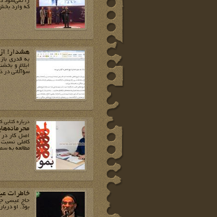
را نمی‌شود د
که وارد بخش 
هشدار! از
به قدری باز
ابلاغ و بخشنا
سؤالاتی در ذه
درباره کتابی که پس از 18 سا
محرمانه‌ها
اصل کار در 
کاملی نسبت ب
مطالعه به سم
خاطرات عی
بود. او درباره ایّام پذیرش قطعنامه 