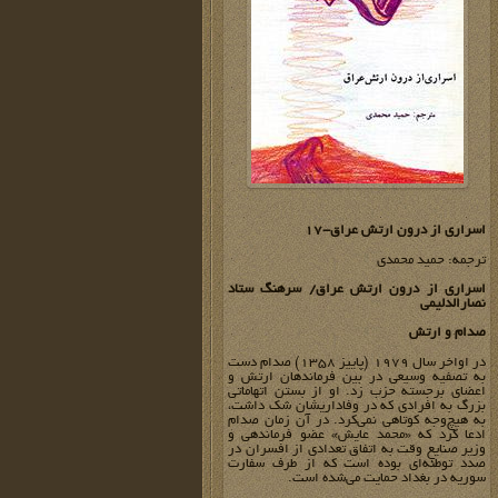
اسراری از درون ارتش عراق-17
ترجمه: حمید محمدی
اسراری از درون ارتش عراق/ سرهنگ ستاد
نصارالدلیمی
صدام و ارتش
در اواخر سال 1979 (پاییز 1358) صدام دست
به تصفیه وسیعی در بین فرماندهان ارتش و
اعضای برجسته حزب زد. او از بستن اتهاماتی
بزرگ به افرادی که در وفاداریشان شک داشت،
به هیچ‌وجه کوتاهی نمی‌کرد. در آن زمان صدام
ادعا کرد که «محمد عایش» عضو فرماندهی و
وزیر صنایع وقت به اتفاق تعدادی از افسران در
صدد توطئه‌ای بوده است که از طرف سفارت
سوریه در بغداد حمایت می‌شده است.