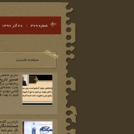
شماره 379
|
28 آذر 1397
«تاریخ شفاهی» از
مسیر تاری
پیشنهادی برا
بحث عمده‌ای 
کتابی تولید 
کنند تا بعداً
تازه‌ترین گفته
مستندنگار
اگر سفرنامه 