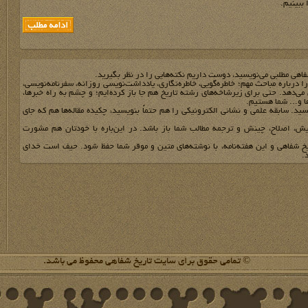
 ببینیم.
فاهي مطلبي مي‌نويسيد، دوست داريم نکته‌هايي را در نظر بگيريد.
 را درباره مباحث مهم؛ خاطره‌گويي، خاطره‌نگاري، يادداشت‌نويسي روزانه، سفرنامه‌نويسي،
مي‌دهد. حتي براي زيرشاخه‌هاي رشته تاريخ هم جا باز کرده‌ايم؛ و چشم به راه خبرها،
ها و... شما هستيم.
يد. سابقه علمي و نشاني الکترونيکي را هم حتماً بنويسيد، چکيده مقاله‌ها هم که جاي
يش، اصلاح، چينش و ترجمه مطالب شما باز باشد. در اين‌باره با خودتان هم مشورت
يخ شفاهي و اين هفته‌نامه، با نوشته‌هاي متين و موقر شما حفظ شود. حيف است خداي
.
© تمامی حقوق برای سایت تاریخ شفاهی محفوظ می باشد.