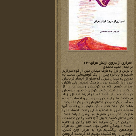
اسراری از درون ارتش عراق-12
ترجمه: حمید محمدی
با ترس و لرز به طرف میدان مین از کوه سرازیر
شدیم و بالاخره پس از یک کوهپیمایی سخت به
تدریج به میدان مین ـ که مملو از اجساد قربانیان
نبرد روز گذشته بود ـ نزدیک شدیم. ولی ناگهان
صدای خفیفی که به گوشمان رسید،‌ ما را از
حرکت واداشت. خوب گوش دادیم،‌ حدسمان
درست بود. از آنجا که ایرانی‌ها احتمال زیاد
می‌دادند، ‌ما برای بردن مجروحان و اجساد، دوباره
به آنجا برگردیم، در انتظارمان کمین کرده بودند.
شاید اگر چند قدم دیگر جلوتر می‌رفتیم، آنها
متوجه حضور ما شده و خیلی راحت اجساد ما را
هم در کنار سایر نعش‌ها بر زمین می‌انداختند.
کمی انتظار کشیدیم ولی آنها قصد رفتن نداشتند،
بنابراین در آن شرایط که جلو رفتن و تخلیه
اجساد دیوانگی محض بود، دست خالی به طرف
موضعمان برگشتیم.تازه با هزار جان کندن،
خودمان را بالا کشیده بودیم که فرمانده گروهان