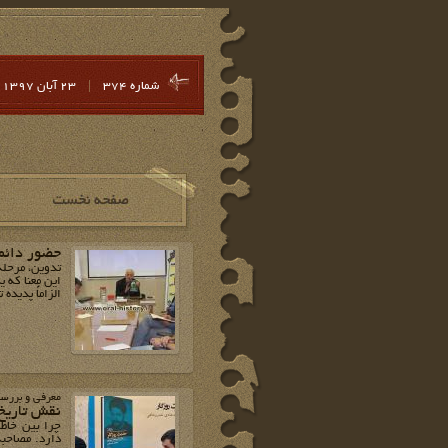
شماره 374
|
23 آبان 1397
حضور دائمی
تدوین، مرحله
این معنا که 
الزاماً پدید
معرفی و بررس
نقش تاریخ
چرا بین خاطر
دارد. مصاحبه