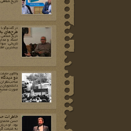
تاریخ شفاهی،
در گفت‌وگو با
طرح‌های ب
تاریخ شفاهی و
اسناد و مدا
تاریخی، سوال
بیشترین اطلا
واکاوی حقیقت 
دو دیدگاه 
صاحب‌نظران م
دانشجویان پی
صورت صحیح 
خاطرات ح