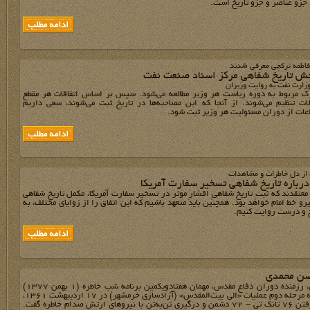
 جزو عناصر و جزو تاریخ است.
 فاطمه ترکچی معرفی شدند
خش تاریخ شفاهی مرکز اسناد صنعت نفت
زارت نفت به روایت وزیران
رک مربوط به دوره ریاست هر وزیر مطالعه می‌شود. سپس بر اساس اتفاقات هر مقطع
ات تنظیم می‌شوند. از آنجا که این مصاحبه‌ها در تاریخ ثبت می‌شوند، سعی داریم
عات از دوران مسئولیت هر وزیر ثبت شود.
از دلِ خاطرات و مشاهدات
درباره تاریخ شفاهی تسخیر سفارت آمریکا
عتقدند که ثبتِ تاریخ شفاهیِ اقشارِ موثر در تسخیر سفارت آمریکا، مکمل تاریخ شفاهی
رو خط امام خواهد بود. همچنین باید متعهد باشیم که این اتفاق را از زوایای مختلف، به
و درست روایت کنیم.
سن محمدی
حسن محمدی، رزمنده دوران دفاع مقدس، مهمان هفتادویکمین برنامه شب خاطره (1 بهمن 1377)
بود. او درباره مرحله دوم عملیات «الی بیت‌المقدس» (آزادسازی خرمشهر) در 17 اردیبهشت 1361،
به غنیمت گرفتن 76 تانک تی - 72 دشمن و درگیری تن‌به‌تن با نیروهای ارتش صدام خاطره گفت.