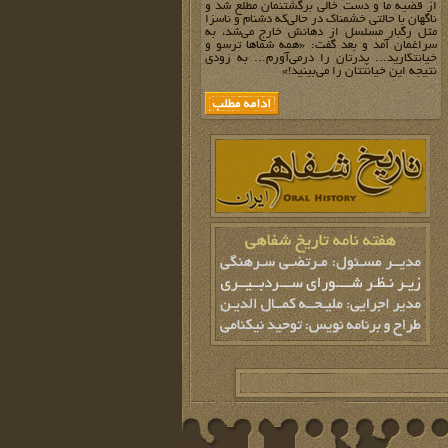
از قضیه ما و دست خالی برگشتنمان مطلع شد و
ناگهان با حالتی خشمناک در حالی‌که دشنام و ناسزا
مثل رگبار مسلسل از دهانش خارج می‌شد، به
سراغمان آمد و بعد گفت: «همه شماها ترسو و
خیانتکارید... پدرتان را درمی‌آورم... به زودی
نتیجه این خیانتتان را می‌بینید!»