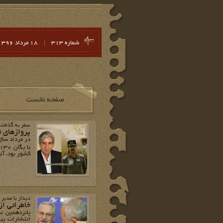
شماره 313
|
18 مرداد 1396
سفر به گذشته‌ه
پروازهای ت
کشور بود، آنه
دیدار با مدیر
خاطراتی از 54 سا
پانزدهمین ن
انتشارات پیا