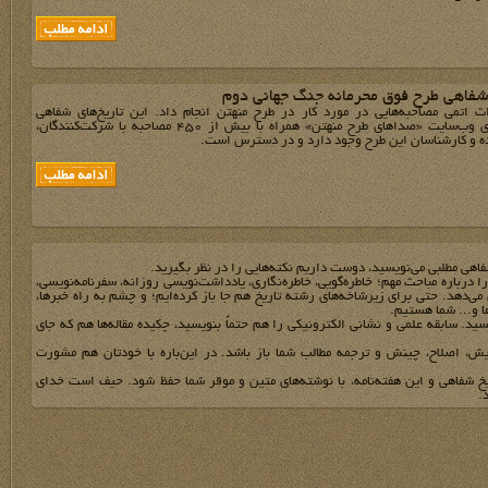
 شفاهی طرح فوق محرمانه جنگ جهانی دوم
 اتمی مصاحبه‌هایی در مورد کار در طرح منهتن انجام داد. این تاریخ‌های شفاهی
هم‌اکنون روی وب‌سایت «صداهای طرح منهتن» همراه با بیش از ۴۵۰ مصاحبه با شرکت‌کنندگان،
ه و کارشناسان این طرح وجود دارد و در دسترس است.
فاهي مطلبي مي‌نويسيد، دوست داريم نکته‌هايي را در نظر بگيريد.
 را درباره مباحث مهم؛ خاطره‌گويي، خاطره‌نگاري، يادداشت‌نويسي روزانه، سفرنامه‌نويسي،
مي‌دهد. حتي براي زيرشاخه‌هاي رشته تاريخ هم جا باز کرده‌ايم؛ و چشم به راه خبرها،
ها و... شما هستيم.
يد. سابقه علمي و نشاني الکترونيکي را هم حتماً بنويسيد، چکيده مقاله‌ها هم که جاي
يش، اصلاح، چينش و ترجمه مطالب شما باز باشد. در اين‌باره با خودتان هم مشورت
يخ شفاهي و اين هفته‌نامه، با نوشته‌هاي متين و موقر شما حفظ شود. حيف است خداي
.