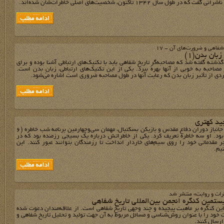
 در طول سال 1342 تاکنون، شخصیت‌های اصلی خاطرات‌شان شده‌اند.
شفاهی و ضرورت‌های آن - 17
بان بدن(1)
ذشته گفته شد که مصاحبه‌گرِ تاریخ شفاهی باید با تکنیک‌های ارتباطی آشنا بوده و برای
مصاحبه به‌ خوبی از آنها بهره ببرد. یکی از این تکنیک‌های ارتباطی، زبانِ بدن است.
ردی از تأثیر زبان بدن که رعایت آنها در طول مصاحبه ضروری است اشاره می‌شود.
ید کهتری
مجید کهتری، جانباز دوران دفاع مقدس و بازیکن بسکتبال، مهمان سی‌وچهارمین برنامه شب خاطره (6
ر 1374) بود. او سه خاطره تعریف کرد. یکی از خاطراتش درباره یک بسیجی رزمنده بود که در
ر مقدماتی خود را روی سیم‌های خاردار انداخت تا رزمندگان بتوانند عبور کنند. این
نیم.
رات و روایت» منتشر شد
ستمین کنگره انجمن بین‌المللی تاریخ شفاهی
ین کنگره بر ماهیت پیچیده و چند وجهی تاریخ شفاهی است. از علاقه‌مندان دعوت شده
ت خود را با عنوان روش‌شناسی و مسائل مربوط به آن جهت تولید و تحلیل تاریخ شفاهی و
 ارسال کنند.