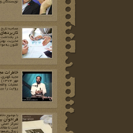
نویسندگان و ناشرانی گفت که
مصاحبه تاریخ 
کاربردهای ز
در یادداشتِ گ
مدیریت بهتر 
اکنون به موا
خاطرات مج
مه
عملیات والفج
روایت‌ را ببی
با موضوع «خاط
فراخوان بی
تمرکز اصلی ا
است تا مقالا
زندگی‌نامه‌ها