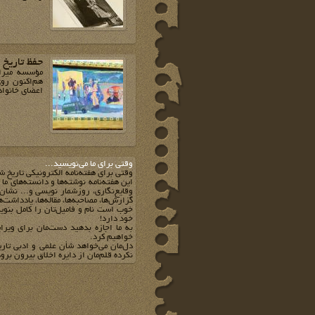
حفظ تاریخ
مؤسسه میراث
اعضای خانواد
وقتي براي ما مي‌نويسيد...
وقتي براي هفته‌نامه الکترونيکي تاريخ ش
اين هفته‌نامه نوشته‌ها و دانسته‌هاي ما
وقايع‌نگاري، روزشمار نويسي و... نشان 
گزارش‌ها، مصاحبه‌ها، مقاله‌ها، يادداشت‌
خوب است نام و فاميل‌تان را کامل بنويس
خود دارد!
به ما اجازه بدهيد دست‌مان براي ويرا
خواهيم کرد.
دل‌مان مي‌خواهد شأن علمي و ادبي تار
نکرده قلم‌مان از دايره اخلاق بيرون برود