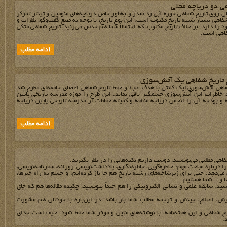
ی دو دریاچه محلی
ل روی تاریخ شفاهی حوزه آبی رد سدر و به‌طور خاص دریاچه‌های منومین و تینتر تمرکز
شفاهی بسیار شبیه تاریخ مکتوب است؛ این نوع تاریخ، با توجه به منبع گفت‌وگو، نظرات و
د را دارد. بر خلاف تاریخ مکتوب، که احتمالاً شما هم حدس می‌زنید، تاریخ شفاهی متکی
اهی است.
 تاریخ شفاهی یک آتش‌سوزی
اهی آتش‌سوزی لیک کانتی با هدف ضبط و حفظ تاریخ شفاهی اعضای جامعه‌ای مطرح شد
 خاطرات این آتش‌سوزی چشمگیر باقی بماند. این طرح را موزه مدرسه تاریخی پایین
ه و بودجه آن را انجمن دریاچه منطقه و کمیته حفاظت از مدرسه تاریخی پایین دریاچه
فاهي مطلبي مي‌نويسيد، دوست داريم نکته‌هايي را در نظر بگيريد.
 را درباره مباحث مهم؛ خاطره‌گويي، خاطره‌نگاري، يادداشت‌نويسي روزانه، سفرنامه‌نويسي،
مي‌دهد. حتي براي زيرشاخه‌هاي رشته تاريخ هم جا باز کرده‌ايم؛ و چشم به راه خبرها،
ها و... شما هستيم.
يد. سابقه علمي و نشاني الکترونيکي را هم حتماً بنويسيد، چکيده مقاله‌ها هم که جاي
يش، اصلاح، چينش و ترجمه مطالب شما باز باشد. در اين‌باره با خودتان هم مشورت
يخ شفاهي و اين هفته‌نامه، با نوشته‌هاي متين و موقر شما حفظ شود. حيف است خداي
.