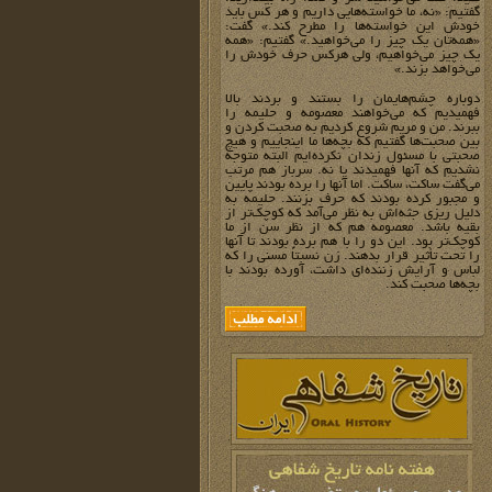
گفتیم: «نه، ما خواسته‌هایی داریم و هر کس باید
خودش این خواسته‌ها را مطرح کند.» گفت:
«همه‌تان یک چیز را می‌خواهید.» گفتیم: «همه
یک چیز می‌خواهیم، ولی هرکس حرف خودش را
می‌خواهد بزند.»
دوباره چشم‌هایمان را بستند و بردند بالا
فهمیدیم که می‌خواهند معصومه و حلیمه را
ببرند. من و مریم شروع کردیم به صحبت کردن و
بین صحبت‌ها گفتیم که بچه‌ها ما اینجاییم و هیچ
صحبتی با مسئول زندان نکرده‌ایم البته متوجه
نشدیم که آنها فهمیدند یا نه. سرباز هم مرتب
می‌گفت ساکت، ساکت. اما آنها را برده بودند پایین
و مجبور کرده بودند که حرف بزنند. حلیمه به
دلیل ریزی جثه‌اش به نظر می‌آمد که کوچک‌تر از
بقیه باشد. معصومه هم که از نظر سن از ما
کوچک‌تر بود. این دو را با هم برده بودند تا آنها
را تحت تأثیر قرار بدهند. زن نسبتاً مسنی را که
لباس و آرایش زننده‌ای داشت، آورده بودند با
بچه‌ها صحبت کند.