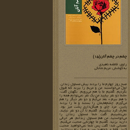
چشم در چشم آنان(15)
راوی: فاطمه ناهیدی
به کوشش: مریم شانکی
__________________________
صبح روز چهارم ما را بردند پیش مسئول زندان.
اول می‌خواستند من و مریم را ببرند که قبول
نکردیم. گفتیم ما با هم می‌رویم. نگهبان گفت:
«شما دو نفر بیایید من یک نفر نمی‌توانم همه را
با هم ببرم.» بعد می‌آیم و دو نفر دیگر را هم
می‌آورم. چشم‌هایمان را بستند و ما را بردند
پایین. مرد چاق و هیکل‌داری پشت میز بود.
تعارف کرد بنشینیم. گفتیم تا آن دو نفر نیایند،
نمی‌نشینیم. گفت شما مسئول زندان را
می‌خواستید،‌ من هم مسئول زندانم. هر حرفی
دارید بزنید. گفتیم ما چهارتایی صحبت می‌کنیم.
عصبانی شد؛ گفت پس شما نمی‌خواهید صحبت
کنید. فقط می‌‌خواهید سر و صدا راه بیندازید.