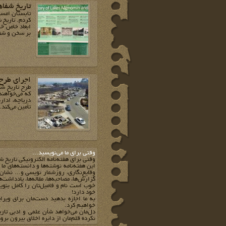
تاریخ شفاه
تابستان امسا
کردم. تاریخ 
ابعاد خاص خو
بر سخن و شف
اجرای طرح
طرح تاریخ شف
که می‌خواهند
دریاچه، ادار
تأمین می‌کند.
وقتي براي ما مي‌نويسيد...
وقتي براي هفته‌نامه الکترونيکي تاريخ ش
اين هفته‌نامه نوشته‌ها و دانسته‌هاي ما
وقايع‌نگاري، روزشمار نويسي و... نشان 
گزارش‌ها، مصاحبه‌ها، مقاله‌ها، يادداشت‌
خوب است نام و فاميل‌تان را کامل بنويس
خود دارد!
به ما اجازه بدهيد دست‌مان براي ويرا
خواهيم کرد.
دل‌مان مي‌خواهد شأن علمي و ادبي تار
نکرده قلم‌مان از دايره اخلاق بيرون برود