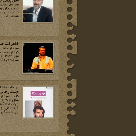
دربندیخان و 
دانست. رحمت
شفاهی ایران،
خاطرات ح
مه
شنونده را کنج
در قالب خاطرا
جستارهایی از تح
کتاب «مردان 
س
فرماندهی و 
بازنشستگی ر