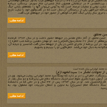
سال‌ پایانی جنگ تحمیلی عراق علیه ایران (1367)، درباره جبهه‌های غرب، یادآور نبردهای کوهستانی
معروفی مانند بیت‌المقدس 4 در ارتفاعاتی همچون شاخ شمیران، شاخ سورمر، برددکان، دریاچه
دشت تولبی و عملیات مرصاد است که به نوعی می‌توان آنها را نقطه‌های پایانی جنگ
‌الله خیراللهی یکی از رزمندگان آن سال است که در گفت‌وگوی خود با سایت تاریخ
 با مرور سال پایانی جنگ، خاطرات کوتاهی از حضور خود در جبهه‌های غرب گفت.
سن محقق
سردار جانباز حسن محقق، از آغاز دفاع مقدس در جبهه‌ها حضور داشت و در سال 1364 فرمانده
گردان حبیب‌بن‌مظاهر از لشکر 27 محمدرسول‌الله(ص) شد. او مهمان دهمین برنامه شب خاطره (1
ر 1372) بود. در این برنامه از ماجرای خاصی در یکی از جبهه‌ها سخن گفت که مسیر و نتیجه آن،
کاوانه به دنبال خود می‌کشد. خاطره‌گویی او را ببینیم و بشنویم.
ت محمد ابوترابی بیان شده است
ولات لشکر 10 سیدالشهدا(ع)
رستگار»* خاطراتی را در بر دارد که توسط سید محمد ابوترابی روایت می‌شود. وی در
ال 1374 در آزمون دوره دکتری علوم استراتژیک دانشگاه دفاع ملی پذیرفته و دو سال بعد، از
این دانشگاه فارغ‌التحصیل شد. او در سال 1393 پس از 34 سال و در حالی که در دانشکده
ستاد دانشگاه امام حسین(ع) به تدوین و انتقال تجربیات خود مشغول بود، به
سید.