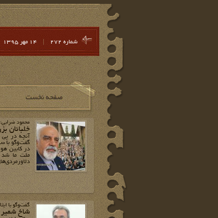
شماره 272
|
14 مهر 1395
محمود ضرابی: ف
خلبانان بز
آنچه در پی 
گفت‌وگو با س
در کابین هو
ملت ما شد و
دلاورمردی‌های ن
گفت‌وگو با ایثا
شاخ شمیران