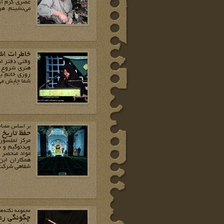
عصری گرم از 
می‌نشینم. هر
خاطرات اش
وقتی دفتر اد
هنری شروع کر
روزی خانم ب
شما چاپش می‌
بر اساس مصاحب
حفظ تاریخ 
مرکز لملسون
ویدئوگیم و ض
مواد منحصر ب
همکاران این 
شفاهی شرکت 
مجموعه نکته‌ه
چگونگی رع