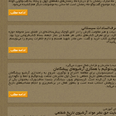
ماه مبارک رمضان با او درباره ماه رمضان‌های دهه‌های چهل و پنجاه به گفت‌وگویی کوتاه
چند موضوع گفت‌وگو ماه رمضان است اما سخن به موضوعات دیگر هم کشیده می‌شود.
رف‌السادات سیستانی
بیات و هنر مقاومت کارش را در اتاق کوچک پیش‌ساخته‌ای در فضای سبز محوطه حوزه
د، برای معرفی کتاب‌های دفتر، هر هفته در نماز جمعه، بساط کتاب‌فروشی برپا بود.
اوقاری کتاب خرید و گفت: «من مادر شهید هستم و دارم خاطرات پسرم را می‌نویسم.
کنید؟»
ه با مخترعان و طراحان فعال صورت می‌گیرد
ویدئوگیم با همکاری آرشیو‌های پیشگامان
 اسمیتسونیان برای مطالعه اختراع و نوآوری، شروع به راه‌ندازی آرشیو پیشگامان
بط مصاحبه‌های تاریخ شفاهی با نسل اول مخترعان صنعت ویدئوگیم و حفظ و نگهداری
ه فرد آن کرده است. کریستوفر ویور، بنیانگذار بتسدا سافت‌ورک، به‌عنوان یکی از
پژوهش انتخاب شده است و به‌طور فعال در برنامه‌ریزی و انجام مصاحبه‌های تاریخ
می‌کند.
ای آموزشی
ایت حق نشر مواد آرشیوی تاریخ شفاهی