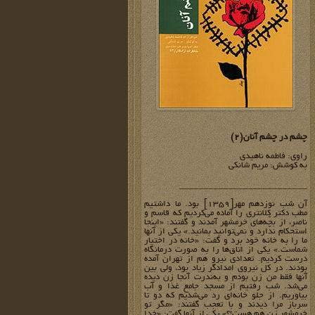
چشم در چشم آنان(2)
راوی: فاطمه ناهیدی
به کوشش: مریم شانکی
__________________________
آن شب نوزدهم مهر[1359] بود. ما داشتیم
مطب دکتر کلانتری را آماده می‌کردیم که قاسم و
ناصر، از بچّه‌های خرمشهر آمدند و گفتند: «اینجا
استحکام ندارد و نمی‌توانید بمانید.» یکی از آنها
ما را به خانه خود برد و گفت: «خانه در اختیار
شماست.» یکی از اتاق‌ها را به صورت درمانگاه
درست کردیم. تعدادی نیرو هم از تهران آمده
بودند. در کل نیروی امدادگر زیاد بود،‌ ولی بین
آنها فقط من زن بودم و به‌ندرت آنجا زن دیده
می‌شد. شب رفتیم از مسجد جامع غذا و آب
بیاوریم. از جلو خانه‌ای رد می‌شدیم که دو تا
سرباز مرا دیدند و با تعجب گفتند: «مگر تو
خرمشهر زن هم هست!؟» یکی از آنها گفت: «خدا