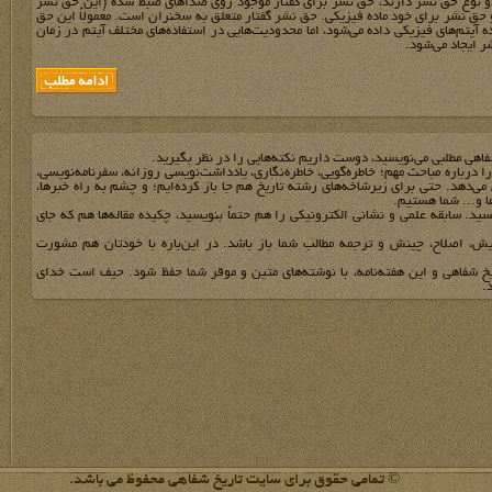
و نوع حق نشر دارند، حق نشر برای گفتار موجود روی صداهای ضبط شده (این حق نشر
حق نشر برای خود ماده فیزیکی. حق نشر گفتار متعلق به سخنران است. معمولاً این حق
ه آیتم‌های فیزیکی داده می‌شود، اما محدودیت‌هایی در استفاده‌های مختلف آیتم در زمان
ر ایجاد می‌شود.
فاهي مطلبي مي‌نويسيد، دوست داريم نکته‌هايي را در نظر بگيريد.
 را درباره مباحث مهم؛ خاطره‌گويي، خاطره‌نگاري، يادداشت‌نويسي روزانه، سفرنامه‌نويسي،
مي‌دهد. حتي براي زيرشاخه‌هاي رشته تاريخ هم جا باز کرده‌ايم؛ و چشم به راه خبرها،
ها و... شما هستيم.
يد. سابقه علمي و نشاني الکترونيکي را هم حتماً بنويسيد، چکيده مقاله‌ها هم که جاي
يش، اصلاح، چينش و ترجمه مطالب شما باز باشد. در اين‌باره با خودتان هم مشورت
يخ شفاهي و اين هفته‌نامه، با نوشته‌هاي متين و موقر شما حفظ شود. حيف است خداي
.
© تمامی حقوق برای سایت تاریخ شفاهی محفوظ می باشد.