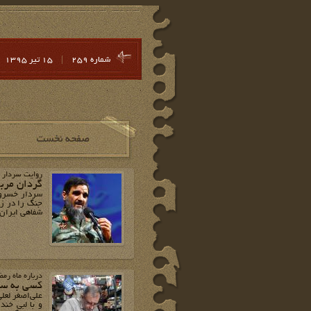
شماره 259
|
15 تير 1395
روایت سردار ع
گردان مربی‌
سردار خسرو ع
جنگ را در زا
شفاهی ایران
درباره ماه رم
کسی به سح
و با لبی خند