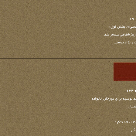
۱
یاسی»/ بخش اول؛
 و نژاد پرستی
1
ند توصیه برای مورخان خانواده
حلال
تابخانه کنگره