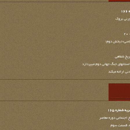
1
رنی بروک
۲
یاسی»/بخش دوم؛
ریخ شفاهی
تان‏های جنگ جهانی دوم‏ می‏پردازد
ي ارائه می‏كند
شماره 165
خ اجتماعی دوره معاصر
اده، قسمت سوم