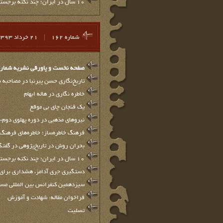
10 سال در ایران؛ چند نکته برجسته-3
شماره 162
|
21 خرداد 1393
صفحه نخست و پاورقي نشريه شماره 62
تاریخ‌نگاری حسن پیرنیا در مصاحبه ب
خاطره نگاری در هاله ابهام
یک فنجان چای بی موقع
نیروهای مذهبی در دوره پهلوی دوم-۱۶
فرهنگ خاطره‌‏ساز؛ خاطره‌های فرهنگ‌
بحران روش در تاریخ‌پژوهی در گف
10 سال در ایران؛ چند نکته برجسته-2
دستگیری جری آدامز، هشداری برای
سیزدهمین کنفرانس بین المللی مسی
فراخوان مقاله: شهادت و آموزش
تسلیت