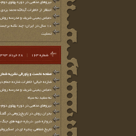
نیروهای مذهبی در دوره پهلوی دوم-۱۸
انتظار از خاطرات آیت‏الله محمد یزدی
«عباس یمینی شریف و مدرسه روش‌ن
10 سال در ایران؛ چند نکته برجسته-4
تسلیت
شماره 163
|
28 خرداد 1393
صفحه نخست و پاورقي نشريه شماره 63
شازده خیالی! خاطرات شازده حمام در
«عباس یمینی شریف و مدرسه روش‌ن
نه سفید نه سیاه
نیروهای مذهبی در دوره پهلوی دوم-۱۷
بحران روش در تاریخ‌پژوهی در گفت
دروازه شیر: درباره جبهه های جنگ
تاریخ شفاهی، پنجره ای در اسکیزوفر