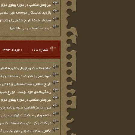
نیروهای مذهبی در دوره پهلوی دوم -3
بازدید نمایندگان موسسه غیرانتفاعی
همایش شبکة تاریخ شفاهی ایرلند، ۱۲ و ۱۳ سپتامبر ۲۰۱۴ (۲۱ و ۲۲شهریور۱۳۹۳): «ایجاد ارتباطات: تاریخ شفاهی و جامعه»
درباب حماسه سرایی عاشیق‏ها
شماره 168
|
1 مرداد 1393
صفحه نخست و پاورقي نشريه شماره 68
دموکراسی و قدرت، در هجدهمین هما
تاریخ شفاهی، سنت شفاهی و قحطی بز
زندگی‌نامه‌ی خود نوشت: جورج دبلی
نیروهای مذهبی در دوره پهلوی دوم -۲
فنون تاریخ شفاهی: نحوه برنامه‌ریزی
دانشجویان سرگذشت کهنه‏سربازان زن 
در گفت و گو با نویسنده «هدایت سو
نگاهی به کتاب صوتی «من یک بازیگر