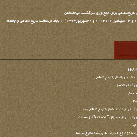
2
 تاریخ‌شفاهی برای جمع‌آوری سرگذشت بی‌خانمانان
1
یش بین‌المللی تاریخ شفاهی
رگ ایرلند-1
و. بوش
۲
 و اجرای مصاحبه‌های تاریخ شفاهی -1
را برای نسل‏های آینده جمع‏آوری می‏کنند
م»:
» با موضوع خاطرات هنرپیشه مطرح سینما