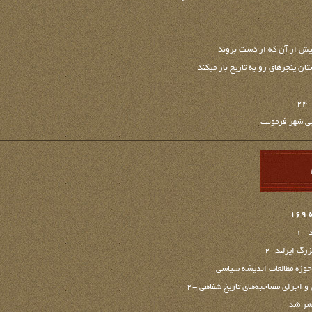
پیش از آن که از دست بروند
 پنجره‏ای رو به تاریخ باز می‏کند
۲
يی شهر فرمونت
1
-1
رگ ایرلند-2
حوزه مطالعات اندیشه سیاسی
 و اجرای مصاحبه‌های تاریخ شفاهی -2
تشر شد