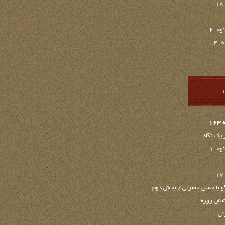
و»-۲
1
 یک نگاه
و»-1
گو با حسن حضرتی / بخش دوم
 شش روزه
نی