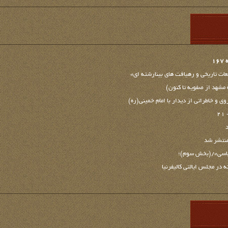
1
ت تاريخي و رهيافت هاي بينارشته ای»
 مشهد از صفویه تا کنون)
 و خاطراتی از دیدار با امام خمینی(ره)
۲
منتشر شد
یاسی»/(بخش سوم)؛
 در مجلس ایالتی کالیفرنیا