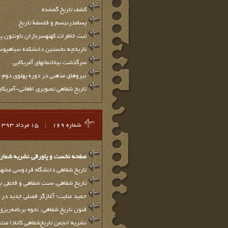
کشف تاریخ گمشده
پسامدرنیسم و فلسفۀ تاریخ
ثبت خاطرات کهنه‏سربازان تاونتون 
تاریخچه نخستین دانشکده سیاه‏پوستان
سرگذشت بی‏خانمان‏های آمریکایی
نیروهای مذهبی در دوره پهلوی دوم -۴
تاريخ شفاهی تصويری افغانی-آمريكا
شماره 169
|
15 مرداد 1393
صفحه نخست و پاورقي نشريه شماره 69
تاریخ شفاهی دانشگاه فردوسی مشهد 
تاریخ شفاهی، سنت شفاهی و قحطی بز
حمید عنایت؛ آغازگر فصلی جدید در 
فنون تاریخ شفاهی: نحوه برنامه‌ریزی
نشریه انجمن تاریخ‌شفاهی کانادا من