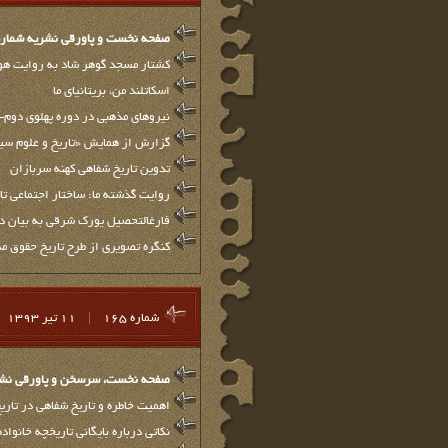
صفحه نخست و پاورقي نشريه شماره 66
کشتار مسجد گوهر شاد به روایت هو
اسکاتلند من، بریتانیای ما
‏نیروهای مذهبی در دوره پهلوی دوم- ۰
گزارش از همایش «تاریخ و علوم س
تدوین تاریخ شفاهی کهنه سربازان
روایت گذشته ما: ساختار اجتماعی تا
فارغ‏التحصیل یورک شرقی به بیان داس
كنگره تصويري از طرح تاريخ حقوق مدن
شماره 165
|
11 تير 1393
صفحه نخست، سرسخن و پاورقي نشريه 
اهمیت خاطره و تاریخ شفاهی در تاری
نکاتی درباره بایگانی تاریخچه خانو