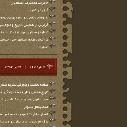
خاطرات محمدرضا اعتمادیان
آمال ایرانیان
نیروهای مذهبی در دوره پهلوی دوم- ۹
گزارش از همایش «تاریخ و علوم س
شماره زمستان و بهار 2014 مجله تاریخ شفاهی منتشر شد
فراخوان مقاله: اسلام‏هراسی: جنسیت
تسلیت
شماره 164
|
4 تیر 1393
صفحه نخست و پاورقي نشريه شماره 64
تاریخ شفاهی و تاریخچة خانوادگی، چ
هویت شهری مشهد در یک قدمی اضم
انتخاب‌های دشوار
اهدای خاطرات تصویر یک سناتور به ک
مرگ سریعترین مرد جهان در 89 سالگی