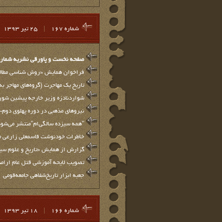
شماره 167
|
25 تير 1393
صفحه نخست و پاورقي نشريه شماره 67
فراخوان همايش «روش شناسي مطالعا
تاریخ یک مهاجرت (گروه‌های مهاجر به
شواردنادزه وزیر خارجه پیشین شوروی
نیروهای مذهبی در دوره پهلوی دوم- ۱
"همه سیزده سالگی‌ام"منتشر می‌شود
خاطرات خودنوشت قاسمعلی زارعی 
گزارش از همایش «تاریخ و علوم س
تصویب لایحه آموزشی قتل عام ارامنه
جعبه ابزار تاریخ‌شفاهی جامعه‌قومی
شماره 166
|
18 تير 1393