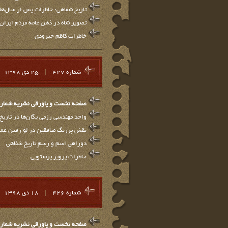
تاریخ شفاهی: خاطراتِ پس از سال‌ها!
تصویر شاه در ذهن عامه مردم ایران
خاطرات کاظم جیرودی
شماره 427
|
25 دي 1398
صفحه نخست و پاورقي نشريه شماره 27
واحد مهندسی رزمی یگان‌ها در تاریخ
نقش پررنگ منافقین در لو رفتن عملی
دوراهی اسم و رسمِ تاریخ شفاهی
خاطرات پرویز پرستویی
شماره 426
|
18 دي 1398
صفحه نخست و پاورقي نشريه شماره 26