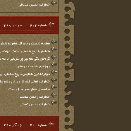
خاطرات حسین صادقی
شماره 422
|
20 آذر 1398
صفحه نخست و پاورقي نشريه شماره 22
‌همایش تاریخ شفاهی صنعت، مهندسی
گره‌خوردگی نام نیروی دریایی با نام
روزهای مقاومت خرمشهر
دوازدهمین همایش تاریخ شفاهی ایران 27 آذر برگزار م
خاطرات اهالی قلم از دوران دفاع م
سلسبیل همان سرسبیل است
خاطرات رحمان قضات
خاطرات حسین کنعانی
شماره 421
|
06 آذر 1398