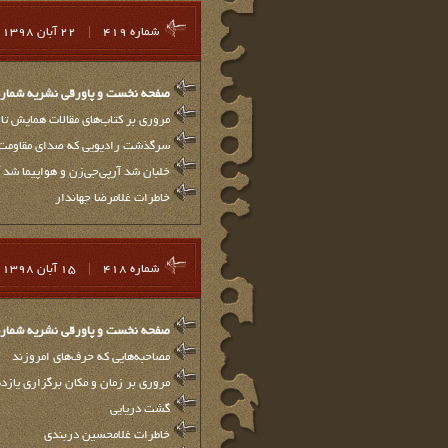
شماره 419
|
22 آبان 1398
صفحه نخست و پاورقي نشريه شماره 19
مروری بر کتاب‌های مقالات همایش‌ تا
سرگذشت رادیویی که صدای مقاومت 
خلبان شد آرپی‌جی‌زن و هواپیما شد آ
خاطرات غلامرضا جهاندار
شماره 418
|
15 آبان 1398
صفحه نخست و پاورقي نشريه شماره 18
مصاحبه‌هایی که حرف‌های امروزند
مروری بر زمان و مکان برگزاری یازد
گشت دریایی
خاطرات غلامحسین دربندی