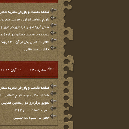
صفحه نخست و پاورقي نشريه شماره 21
تاریخ شفاهی ایران و فرصت‌های نوی
نقش گروه ابوذر خرمشهر در شهر و د
مصاحبه با «حمید حسام» درباره زند
خاطرات خلبان یکی از آن 42 فروند
خاطرات مینا نظامی
شماره 420
|
29 آبان 1398
صفحه نخست و پاورقي نشريه شماره 20
باید از معنا و مفهوم تاریخ شفاهی مر
تعویق برگزاری دوازدهمین همایش تار
مأموریت ما در سال 1362
خاطرات انسیه شاه‌حسینی