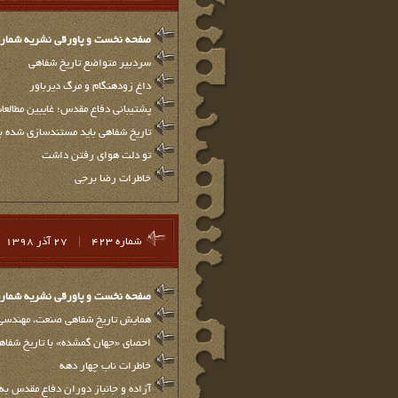
صفحه نخست و پاورقي نشريه شماره 24
سردبیر متواضع تاریخ شفاهی
داغ زودهنگام و مرگ دیرباور
پشتیبانی دفاع مقدس؛ غایبین مطالعا
تاریخ شفاهی باید مستندسازی شده ب
تو دلت هوای رفتن داشت
خاطرات رضا برجی
شماره 423
|
27 آذر 1398
صفحه نخست و پاورقي نشريه شماره 23
همایش تاریخ شفاهی صنعت، مهندسی و پشتیبانی دفاع مقد
احصای «جهان گمشده» با تاریخ شفاه
خاطرات ناب چهار دهه
آزاده و جانباز دوران دفاع مقدس 