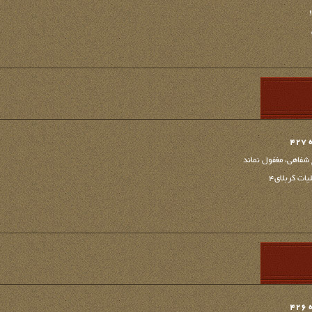
4
 شفاهی، مغفول نماند
ات کربلای4
4