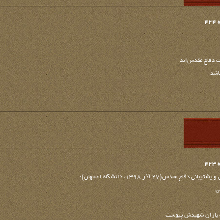
4
ت دفاع مقدس‌اند
اشد
4
س‏(27 آذر ‌‏1398، دانشگاه اصفهان):‏
ی
به یاران شهیدش پیوست