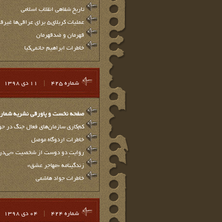
تاریخ شفاهی انقلاب اسلامی
عملیات کربلای5 برای عراقی‌ها غیرقابل‌تصور بود
قهرمان و ضدقهرمان
خاطرات ابراهیم حاتمی‌کیا
شماره 425
|
11 دي 1398
صفحه نخست و پاورقي نشريه شماره 25
کم‌کاری سازمان‌های فعال جنگ در حو
خاطرات اردوگاه موصل
روایتِ دو دوست از شخصیت «بی‌در
زندگینامه «مهاجر عشق»
خاطرات جواد هاشمی
شماره 424
|
04 دي 1398