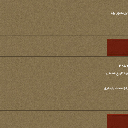
4
زه تاریخ شفاهی
خواست» پایداری