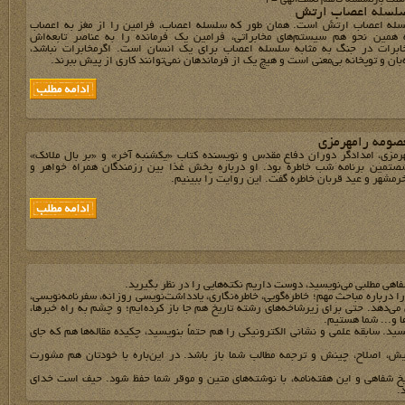
لسله‌ اعصابِ ارتش
سله اعصاب ارتش است. همان طور که سلسله ‌اعصاب، فرامین را از مغز به اعصاب
ه همین نحو هم سیستم‌های مخابراتی، فرامین یک فرمانده را به عناصر تابعه‌اش
خابرات در جنگ به مثابه سلسله اعصاب برای یک انسان است. اگرمخابرات نباشد،
‌بان و توپخانه بی‌معنی است و هیچ یک از فرماندهان نمی‌توانند کاری از پیش ببرند.
صومه رامهرمزی
رمزی، امدادگر دوران دفاع مقدس و نویسنده کتاب «یکشنبه آخر» و «بر بال ملائک»
تمین برنامه شب خاطره بود. او درباره پخش غذا بین رزمندگان همراه خواهر و
مشهر و عید قربان خاطره گفت. این روایت‌‌ را ببینیم.
فاهي مطلبي مي‌نويسيد، دوست داريم نکته‌هايي را در نظر بگيريد.
 را درباره مباحث مهم؛ خاطره‌گويي، خاطره‌نگاري، يادداشت‌نويسي روزانه، سفرنامه‌نويسي،
مي‌دهد. حتي براي زيرشاخه‌هاي رشته تاريخ هم جا باز کرده‌ايم؛ و چشم به راه خبرها،
ها و... شما هستيم.
يد. سابقه علمي و نشاني الکترونيکي را هم حتماً بنويسيد، چکيده مقاله‌ها هم که جاي
يش، اصلاح، چينش و ترجمه مطالب شما باز باشد. در اين‌باره با خودتان هم مشورت
يخ شفاهي و اين هفته‌نامه، با نوشته‌هاي متين و موقر شما حفظ شود. حيف است خداي
.