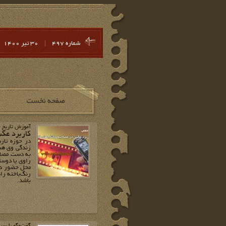
شماره 497
|
30 تير 1400
آموزش تاریخ 
کاربرد عکس
در حوزه تاری
زندگی وی هس
به دست مصاحبه
راوی یا دوست
محل حضور داش
رنگ‌‌باخته را
باشد.
گفت‌وگو با سر