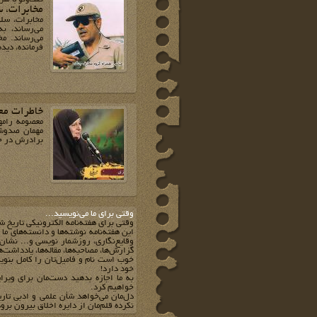
مخابرات، س
مخابرات، سل
می‌رساند، ب
می‌رساند. م
فرمانده، دیده
خاطرات مع
معصومه رامه
مهمان صدوشص
برادرش در خر
وقتي براي ما مي‌نويسيد...
وقتي براي هفته‌نامه الکترونيکي تاريخ ش
اين هفته‌نامه نوشته‌ها و دانسته‌هاي ما
وقايع‌نگاري، روزشمار نويسي و... نشان 
گزارش‌ها، مصاحبه‌ها، مقاله‌ها، يادداشت‌
خوب است نام و فاميل‌تان را کامل بنويس
خود دارد!
به ما اجازه بدهيد دست‌مان براي ويرا
خواهيم کرد.
دل‌مان مي‌خواهد شأن علمي و ادبي تار
نکرده قلم‌مان از دايره اخلاق بيرون برود