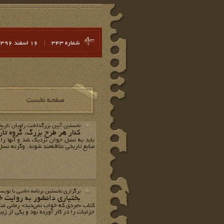
شماره 343
|
16 اسفند 1396
نخستین آیین بزرگداشت راویان تاری
کنار هر طرح بزرگ، گروه تا
باید به نسل جوان نزدیک شد و آنها را 
منابع تاریخی علاقه‌مند شوند. وگرنه نسل‌
برگزاری نخستین برنامه «شبی با نویس
بختیاری دانشور به روایت خ
کتاب «مردی که خواب نمی‌دید» زمانی من
جزئیات را در کار آورده بود و یکی از زی