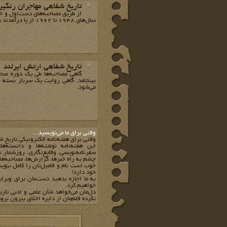
تاریخ شفاهی مهاجران رنگی
از طریق مصاحبه‌های دست‌اول و خا
سال‌های 1948 تا 1962 از پا درآمدند و چگونه به یک چشم‌انداز فرهنگی جدید، هنگام ورود به سرزمین جدید دست یافتند.
تاریخ شفاهی ارتش ایرلند
گاهی مصاحبه‌ها طی یک دوره صحب
بینجامد. گاهی روایت یک سرباز بسته 
می‌شود.
وقتي براي ما مي‌نويسيد...
وقتي براي هفته‌نامه الکترونيکي تاريخ ش
اين هفته‌نامه نوشته‌ها و دانسته‌ها
سفرنامه‌نويسي، وقايع‌نگاري، روزشمار 
چشم به راه خبرها، گزارش‌ها، مصاحبه‌ها، 
خوب است نام و فاميل‌تان را کامل بنويس
خود دارد!
به ما اجازه بدهيد دست‌مان براي ويرا
خواهيم کرد.
دل‌مان مي‌خواهد شأن علمي و ادبي تاري
نکرده قلم‌مان از دايره اخلاق بيرون برود