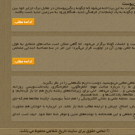
ن‌پوست
طرات، به این پرداخته می‌شود که چگونه رنگین‌پوستان در مقابل ترک جزایر خود بین
ت‌ و جلسات کوتاه برگزار می‌شود، اما گاهی ممکن است ساعت‌های متمادی به طول
به خاص بودن آن در اولویت قرار می‌گیرد؛ این امر در سه مصاحبه ابتدایی مشخص
فاهي مطلبي مي‌نويسيد، دوست داريم نکته‌هايي را در نظر بگيريد.
ي ما را درباره مباحث مهم؛ خاطره‌گويي، خاطره‌نگاري، يادداشت‌نويسي روزانه،
نويسي و... نشان مي‌دهد. حتي براي زيرشاخه‌هاي رشته تاريخ هم جا باز کرده‌ايم؛ و
مقاله‌ها، يادداشت‌ها و... شما هستيم.
يد. سابقه علمي و نشاني الکترونيکي را هم حتماً بنويسيد، چکيده مقاله‌ها هم که جاي
يش، اصلاح، چينش و ترجمه مطالب شما باز باشد. در اين‌باره با خودتان هم مشورت
خ شفاهي و اين هفته‌نامه، با نوشته‌هاي متين و موقر شما حفظ شود. حيف است خداي
.
© تمامی حقوق برای سایت تاریخ شفاهی محفوظ می باشد.