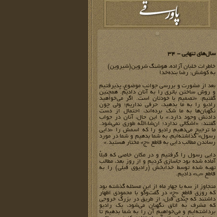
سال‌های تنهایی - 34
خاطرات خلبان آزاده، هوشنگ شروین(شیروین)
به کوشش: رضا بنده‌خدا
بعد از مشورت و بررسی جوانب موضوع، پذیرفتیم
و روش ساختن باتری را به آنان دادیم. همچنین
گفتیم: «تصمیم با خودتان است. اگر می‌خواهید
رادیو را به ما بدهید، حرفی نداریم؛ ولی چون
نگهبان‌ها به ما شک برده‌اند، احتمال از دست
دادنش وجود دارد.» با این حال، آنان در جواب
گفتند: «اشکالی ندارد؛ ان‌شاءالله طوری نمی‌شود.
ما ترجیح می‌دهیم رادیو را که اسمش را «دایی
رسول» گذاشته‌ایم، به شما بدهیم و شما در مورد
رساندن مطالب دایی به قاطع «ج» مختار هستید.»
دایی رسول را گرفتیم و در مکان خاصی که قبلاً
آماده شده بود جاسازی کردیم و از روز بعد، مطالب
تهیه شده توسط خدابخش (رادیوی قبلی) را به
قاطع «ب» دادیم.
متجاوز از سه یا چهار ماه از این مسئله گذشته بود
که روزی قاطع «ج» در گفت‌وگو با محمودی اظهار
داشتند که چندی قبل، از طریق در بزرگ خروجی
که مشرف به اتاق نگهبان می‌شود، یک رادیو
برداشته‌ایم و می‌خواهیم آن را به شما بدهیم تا