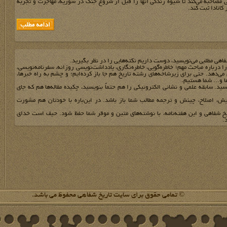
مصاحبه می‌کند تا شیوه زندگی آنها را قبل از شروع جنگ در سوریه، مهاجرت‌ و تجربه
کانادا ثبت کند.
فاهي مطلبي مي‌نويسيد، دوست داريم نکته‌هايي را در نظر بگيريد.
 را درباره مباحث مهم؛ خاطره‌گويي، خاطره‌نگاري، يادداشت‌نويسي روزانه، سفرنامه‌نويسي،
مي‌دهد. حتي براي زيرشاخه‌هاي رشته تاريخ هم جا باز کرده‌ايم؛ و چشم به راه خبرها،
ها و... شما هستيم.
يد. سابقه علمي و نشاني الکترونيکي را هم حتماً بنويسيد، چکيده مقاله‌ها هم که جاي
يش، اصلاح، چينش و ترجمه مطالب شما باز باشد. در اين‌باره با خودتان هم مشورت
يخ شفاهي و اين هفته‌نامه، با نوشته‌هاي متين و موقر شما حفظ شود. حيف است خداي
.
© تمامی حقوق برای سایت تاریخ شفاهی محفوظ می باشد.