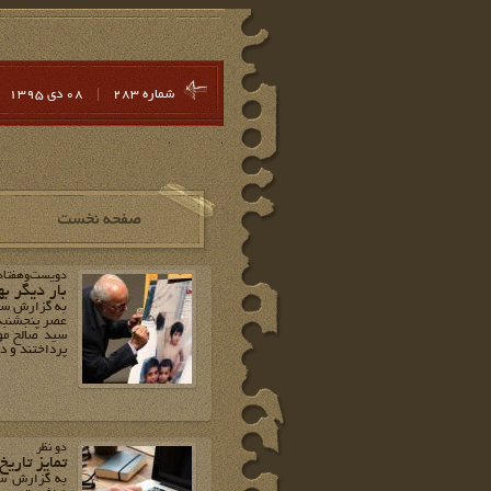
شماره 283
|
08 دي 1395
دویست‌وهفتاد
بار دیگر ب
به گزارش سای
سید صالح مو
پرداختند و د
دو نظر
تمایز تاریخ
به گزارش سای