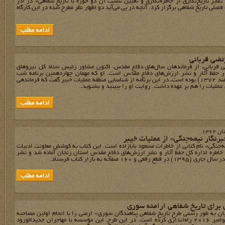
مایز تاریخ‌نگاری از خاطره‌نگاری و تعیین نسبت آن دو حوزه با تاریخ شفاهی» در آذر
رگاه فصلی تاریخ شفاهی برگزار کرد. آنچه در پی می‌آید دو اظهار نظر مطرح شده در این کارگاه
تضی قربانی
 قربانی، از فرماندهان سال‌های دفاع مقدس، اکنون مشاور رئیس ستاد کل نیروهای
ر حفظ آثار و نشر ارزش‌های دفاع مقدس است. او که مهمان چهاردهمین برنامه شب
خاطره (5 اسفند 1372) بوده است، در این برنامه از شناسایی منطقه عملیات ‌خیبر گفت که فرماندهی
عملیات را هم بر عهده داشت. روایت او را ببینید و بشنوید.
1362
رنگار نیمه‌جنگی» از عملیات خیبر
ه‌جنگی» نام کتابی از خاطرات مسعود بابازاده است. این کتاب به کوشش معاونت ادبیات
خاطره اداره کل حفظ آثار و نشر ارزش‌های دفاع مقدس استان زنجان آماده شد و نشر
طع رقعی و 160 صفحه به بازار کتاب فرستاد.
ی برای تاریخ شفاهی ارامنه سوری
 به طور رسمی طرح تاریخ شفاهی پناهندگان سوری- ارمنی را با انجام اولین مصاحبه
در تاریخ 7 نوامبر 2016 راه‌اندازی کرده است. در این طرح، این مؤسسه با مهاجران جدیدالورود