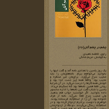
چشم در چشم آنان(26)
راوی: فاطمه ناهیدی
به کوشش: مریم شانکی
__________________________
یک روز یاسین با تعدادی نامه آمد و گفت اینها را
بخوانید می‌خواهم ببرم. نامه‌های‌مان را باید
صلیب سرخ می‌آورد. برای‌مان غیر منتظره و
عجیب بود. واقعاً همه چیز دست خدا بود و
خودش همه کارها را درست می‌کرد. در آن شرایط
روحی فقط همین نامه‌ها بود که تسکینم می‌داد.
یاسین با شتاب گفت این نامه‌ها را اداره سانسور
داده بخوانید. اگر خواستید جواب هم بدهید،
ولی صلیب سرخ فعلاً نمی‌آید. نامه از طرف
خانواده بود. آن را از اسلام‌آباد فرستاده بودند.
خواهرم با دوست برادرم ازدواج کرده بود و در
اسلام‌آباد زندگی می‌کردند. دو ماه از ازدواج‌شان
بیشتر نگذشته بود که او هم شهید می‌شود.