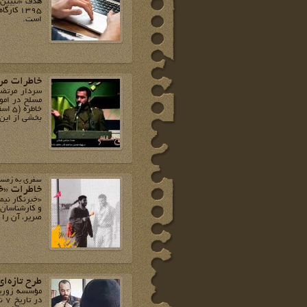
هدف «تبیین ت
1395 کا
است.
خاطرات مر
سردار مرتضی
مسلح در امو
بخشی از این 
سفری به زمستان 
خاطرات «خب
«خبرنگار نیم
و کارشناسان 
صریر، آن را در سال جاری (1395) در ق
طرح تازه‌ا
مؤسسه زوریان