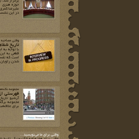
برگزار شد، ب
حوزه‌ هنری (
علیرضا کمری،
در این نشست 
وقتی مصاحبه پایان می‌یابد(2/ پایانی)
تاریخ شفاه
با توجه به ای
قطعی به این
است که تفسیر
شدن راویان و 
مجموعه نکته‌ه
فهرستی از 
آرشیو تاریخ
مجموعه برگه‌
برای علاقه‌من
وقتي براي ما مي‌نويسيد...
وقتي براي هفته‌نامه الکترونيکي تاريخ ش