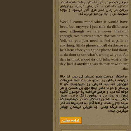
معرفی کردیم در این داستان رعایت شده است.
ابتدای داستان با گزاره‌ای درباره روش‌های
درمان در زمان مادر مری آغاز می‌شود و توجه
شنونده‌اش را به این سو می‌برد که:
Weel, I canna mind whin it would have
been, but onywye I just tink da difference
noo, although we are never thankful
enough, two nurses an two doctors here in
Yell, an you just need ta feel a pain or
anything, lift da phone an call da doctor an
he’s here afore you get da phone laid doon,
at da door ta see what’s wrong wi you. An
dan ta think aboot da old folk, whit a life
dey had if anything wis da matter wi them,
aha.
«
راستش درست یادم نمی‌یاد کی بود، اما حالا
می‌تونم فرقش رو ببینم، هر چند ماها هیچ‌وقت
اون‌طور که باید قدرش رو نمی‌دونیم؛ دو تا
پرستار و دو تا دکتر اینجا توی یِل هستن و هر
موقع که درد و مرضی می‌افته به جونتون کافیه
تلفن رو بردارین و بهشون زنگ بزنین؛ هنوز
گوشی رو نذاشتین که دکتر دم در خونه‌تونه که
ببینه چتون شده. واقعاً آدم به قدیمی‌ها که فکر
می‌کنه می‌گه وقتی اونا مریض می‌شدن چیکار
می‌کردن
،
بله
.»