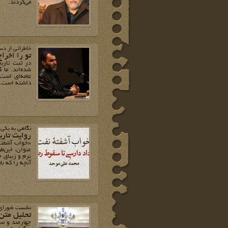
می‌کردند.
خاطراتی از دس
تو را اخراج
در ثبت تاری
شده‌اند. ما 
عامه‌ای است 
داشته است.
نگاهی به یکی 
روایت تاری
«خواب آشفته
عنوان، این‌طو
نرم و زیبای خ
آنچه را که ب
نشست شورای فر
تحلیل متن