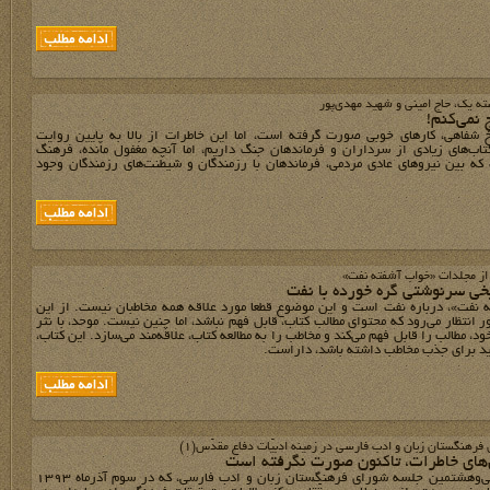
ته یک، حاج‌ امینی و شهید مهدی‌پور
 نمی‌کنم!
خ شفاهی، کارهای خوبی صورت گرفته است، اما این خاطرات از بالا به پایین روایت
کتاب‌های زیادی از سرداران و فرماندهان جنگ داریم، اما آنچه مغفول مانده، فرهنگ
که بین نیروهای عادی مردمی، فرماندهان با رزمندگان و شیطنت‌های رزمندگان وجود
از مجلدات «خواب آشفته نفت»
خی سرنوشتی گره خورده با نفت
 نفت»، درباره نفت است و این موضوع قطعا مورد علاقه همه مخاطبان نیست. از این
ر انتظار می‌رود که محتوای مطالب کتاب، قابل فهم نباشد، اما چنین نیست. موحد، با نثر
ود، مطالب را قابل فهم می‌کند و مخاطب را به مطالعه کتاب، علاقه‌مند می‌سازد. این کتاب،
اید برای جذب مخاطب داشته باشد، داراست.
هنگستان زبان و ادب فارسی در زمینه ادبیّات دفاع مقدّس(1)
‌های خاطرات، تاکنون صورت نگرفته است
چهارصد و سی‌وهشتمین جلسه شورای فرهنگستان زبان و ادب فارسی، که در سوم آذرماه 1393