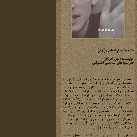
نظریه تاریخ شفاهی (82)
نویسنده: لین آبرامز
مترجم: علی فتحعلی آشتیانی
________________________
داستان، هر چند که فقط بخش کوچکی از آن را
نوشته‌ایم، روشنگر و زیباست و سرعت و شتابی
دارد که به مری منسون امکان می‌دهد سر رشته
مصاحبه را به دست بگیرد و اراده شنوندگانش
را سلب کند. «داستان مادر او» از چند جهت،
نوعی اجرای نمایش‌گونه محسوب می‌شود. ابتدا
اینکه روایت آن در پاسخ به سؤالی درباره
خصوصیات زندگی جزیره‌نشینان آغاز نمی‌شود؛
بلکه حد و مرز مشخص و ساختاری متقارن دارد
(مثلاً‌ دخترها به خانه پیرزن دانا می‌روند و
بازمی‌گردند، درون و بیرون کلبه او، نور و
روشنایی، تندرستی و بیماری، آن زمان و این
زمان توصیف می‌گردند).[1]
بسیاری از عناصر روایت که در فصل ششم