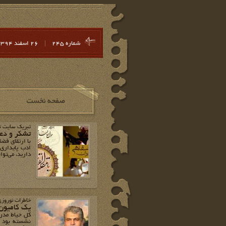
شماره 245
|
26 اسفند 1394
تبریک سایت تا
تشکر و دع
با ارتقای فض
ادب پایداری»
دارید، می‌توا
خاطرات نوروز
یک کامیون 
نشسته بود ب