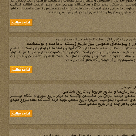
ا حضور سه تن از مسئولان و محقّقان مرکز مطالعات و تحقیقات فرهنگ و ادب پایداری در
مرتضی سرهنگی، مدیر مرکز؛ هدایت‌الله بهبودی، مدیر دفتر ادبیّات انقلاب اسلامی؛
 معاونت پژوهشی دفتر ادبیّات و هنر مقاومت) رنگ دفاع مقدّس گرفت و استادان حاضر
به طرح پرسش‌ها و دغدغه‌های خود در این عرصه پرداختند.
؛ نجات تاریخ شفاهی از دخمه آرشیوها
ی و پیوندهای ملموس بین تاریخِ زیسته، یادآمده و تولیدشده
نکه کار ما عمدتاً وابسته به مخاطبان، نیت آنها، و رابطه ما با راویان‌مان است، لذا پاسخ
 پرسش‌ها به نظر من غیر ممکن است. نگارش ما در کسوت محقق بر این فرض استوار
 مطلب با خودِ‌ ما باشد؛ و در واقع، احتمال به زحمت افتادن، لطمه دیدن، یا ناراحت
منسوبان‌شان از خواندن گفته‌‌های ما پایین بیاید.
ای آموزشی
سازمان‌ها و منابع مربوط به تاریخ شفاهی
 شفاهی میدلند شرقی در انگلستان وابسته به مرکز تاریخ شهری دانشگاه لیسستر
های اطلاعاتی (اینفوشیت) درباره تاریخ شفاهی تولید کرده است که نقطه شروع مفیدی
دان به هر جنبه‌ای از تاریخ شفاهی است.
فاهي مطلبي مي‌نويسيد، دوست داريم نکته‌هايي را در نظر بگيريد.