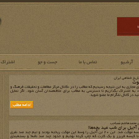
ریخ شفاهی ایران
وت
ای مجازی به این نتیجه رسیدیم که مطالب را در «کانال مرکز مطالعات و تحقیقات فرهنگ و
 به اشتراک بگذاریم تا دسترسی به مطالب برای علاقه‌مندان آسان شود. اگر تمایل
نید در کانال تلگرام ما عضو شوید.
ی محمدهاشم مُصاحِب
آجیل برای شب عید بچه‌‌ها!
کل حیاط مدرسه موکت شد. این 20 تن آجیل را وسط این موکت ریخته بودند و تیم چند صد نفری
ا کیسه فریزر و یک کارت که چاپ کرده بودیم و حدود چند صد نامه! و بسته‌بندی