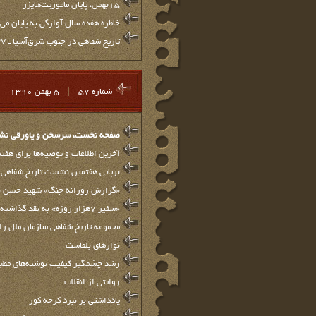
۱۵بهمن، پايان ماموريت‌هايزر
خاطره هفده سال آوارگی به پایان می
تاريخ شفاهي در جنوب شرق‌آسيا ـ 37
شماره 57
|
5 بهمن 1390
صفحه نخست، سرسخن و پاورقي نشريه
آخرین اطلاعات و توصیه‌ها برای هفتمین ن
برپایی هفتمین نشست تاریخ شفاهی
«گزارش روزانه جنگ» شهيد حسن با
«سفير 7هزار روزه» به نقد گذاشته مي‌شود
مجموعه تاریخ شفاهی سازمان ملل را
نوارهای بلفاست
رشد چشمگير كيفيت نوشته‌هاي مطبو
روایتی از انقلاب
یادداشتی بر نبرد کرخه کور