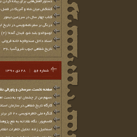
دستورالعمل‌هایی برای پیاده کردن نو
کشاکش میان شاه و آمریکا در فصل 
کتاب چهار سال در سرزمین تیمور
درنگی بر سفرنامه‌نویسی در تاریخ ای
اوسوالدو بلند شو، فیدل آمده! (2)
اسناد داخل صندوقچه خانه فروغی
تاريخ شفاهي جنوب شرق‌آسيا ـ36
شماره 56
|
28 دي 1390
صفحه نخست، سرسخن و پاورقي نشريه
«سهم من از چشمان او» به دست اهل
كارگاه تاريخ شفاهي در سازمان اسناد 
كنگره ملي خاطره‌نويسي 20 اثر برتر را معرفي مي‌كند
قاسم‌پور: نگاه نقادانه به نفع پژو
اسماعيل زاده: تحلیل خاطرات انقلا