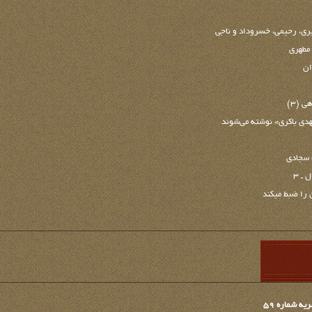
ری، رحيمی، خسروداد و ناجی
 مطهری
ان
 (3)
دی باكری» نوشته می‌شوند
 سجادی
ـ 3
را ضبط می‏کند
 شماره 59