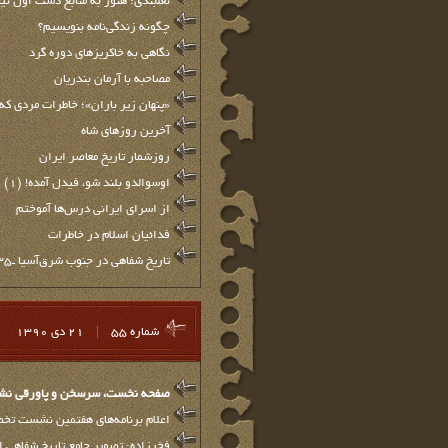
نعلبندي: هنوز به منابع دست اول نيا
چگونه زندگی‌نامه بنویسیم؟
نگاهی به خاکریزهای دوره گرد
مصاحبه با آرمان بندریان
«پنهان زیر باران»؛ خاطرات مردی که 
آخرین روزهای شاه
روزشمار تاریخ معاصر ایران
اوسوالدو بلند شو، فیدل آمده! (1)
از اسرای ایرانی درس‌ها آموختم
فدائیان اسلام در خاطرات
تاريخ شفاهي در جنوب شرق‌آسيا ـ35
شماره 55
|
21 دي 1390
صفحه نخست، سرسخن و پاورقي نشريه
اعلام برنامه‌های هفتمین نشست تخصصی تاریخ
فخرزاده: تصوير جامع تاريخ شفاهي ان