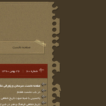
شماره 60
|
26 بهمن 1390
صفحه نخست، سرسخن و پاورقي نشريه
در باب نشست هفتم
یاحسینی با ضبط صوت تاریخ شفاهی ج
تاریخ شفاهی فرهنگ و هنر در شیراز