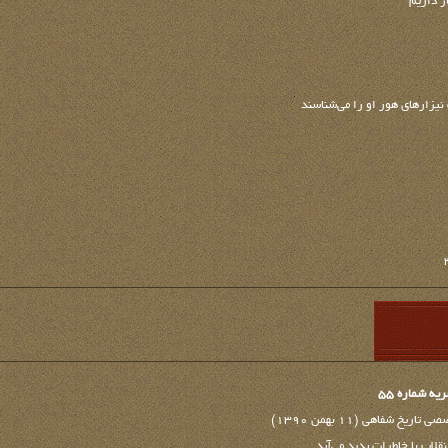
ز داريم
نیزارهای هور او را می‌شناسند
 شماره 55
 شفاهی (11 بهمن 1390)
قلاب با خاطرات پديد مي‌آيد