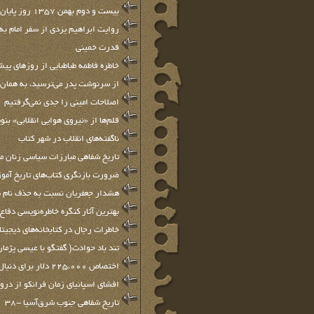
بیست و دوم بهمن 1357 روز پایان و آغاز دو حکومت
روایت ابراهیم یزدی از سفر امام به
قدرت خمینی
خاطره فاطمه طباطبایی از روزهای پیش
از سرنوشت پدر می‌ترسید، به همان
اصلاحات امینی را جدی نمی‌گرفتیم
قلم‌ها از «نيروي هوايي انقلابي» بنو
ناگفته‌های انقلاب در شهر کتاب
تاریخ شفاهی مبارزات سیاسی زنان مسلمان
ضرورت بازنگری کتاب‌های تاریخ آمو
هشدار جعفریان نسبت به حذف نام ها
بهترين آثار كنگره خاطره‌نويسي دفا
خاطرات رجال در کتابخانه‌های دیجیتال 
تند باد حوادث( گفتگو با عیسی پژمان
اختصاص 225،000 دلار برای دنبال کردن پروژه تاریخ شفاهی پرواز 93
افشای اسپانیای زمان فرانکو از درو
تاريخ شفاهي جنوب شرق‌آسيا -38