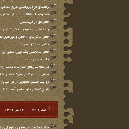
راهنمای طرح پژوهشی تاریخ شفاهی
گفت‌وگو با عطاءالله سلمانیان، بخش د
خاطره‌ای از کریسمس
رمزگشايي از تصوير حكاكي شده بر دي
خاطرات كربلای 5 خاص و غیرقابل مقایسه‌اند
نگاهی به 133 نفر آخر
خاطرات محسن پاک آیین؛ سفیر ایران 
جاسوسی در حزب
در تمام سال‌های اسارت با دست راه 
بخشي از سفرنامه‌ي مارك تواين به 
روایت حسین محجوبی از طراحی پار
تاريخ شفاهي جنوب شرق‌آسيا ـ34
شماره 54
|
14 دي 1390
صفحه نخست، سرسخن و پاورقي نشريه