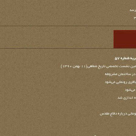
‌رسد
 شماره 57
شست تخصصی تاریخ شفاهی(11 بهمن 1390)
 در ساختمان مشروطه
قري رونمايي مي‌شود
ه اندازی شد
عاتي درباره دفاع مقدس