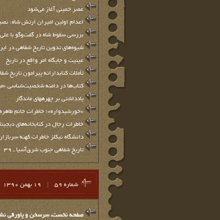
عصر خمینی آغاز می‌شود
اعدام اولین امیران ارتش شاه: نصي
بررسی سقوط شاه در گفت‌وگو با علی
شیوه‌های تدوین تاریخ شفاهی در ایر
عینیت و جایگاه امر واقع در تاریخ
تأملات کتابدارانه پیرامون تاریخ شفاهی
كتاب‌ها در دامنه شخصیت‌شناسی «مه
یادداشتی بر چهره‏های ماندگار
«خورشیدواره»؛ خاطرات خانم طاهره
خاطرات رجال در کتابخانه‌های دیجیتال 
دانشگاه نیکلز خاطرات کهنه سربازان 
تاريخ شفاهي جنوب شرق‌آسيا ـ 39
شماره 59
|
19 بهمن 1390
صفحه نخست، سرسخن و پاورقي نشريه