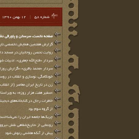
شماره 58
|
12 بهمن 1390
صفحه نخست، سرسخن و پاورقي نشريه
گزارش هفتمین همایش تخصصی تاری
روایت تحصن روحانیان در مسجد دان
سردار «فتح‌الله جعفري»: ادبيات شه
سردار «محمد باقري»:«گزارش روزا
خودکامگی، نوسازی و انقلاب در روسی
زن در تاریخ ایران معاصر (از انقلاب
«سفير هفت هزار روزه» به ويراستار
خاطرات رجال در کتابخانه‌های دیجیتال
از گروه سوم بود
چریک‌ها جامعه ایران را نمی‌شناختند
رونمايي از «تاریخ‌شفاهی نقش نیروی
پيش از آنكه هاشمي رتوش شود