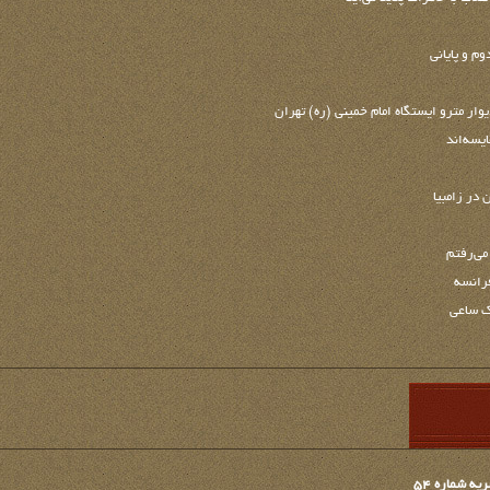
وم و پایانی
وار مترو ايستگاه امام خميني (ره) تهران
در زامبیا
می‌رفتم
فرانسه
ک ساعی
 شماره 54